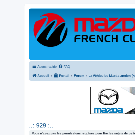
Accès rapide
FAQ
Accueil
Portail
Forum
..: Véhicules Mazda ancien (<2
..: 929 :..
Vous n’avez pas les permissions requises pour lire les sujets de ce 