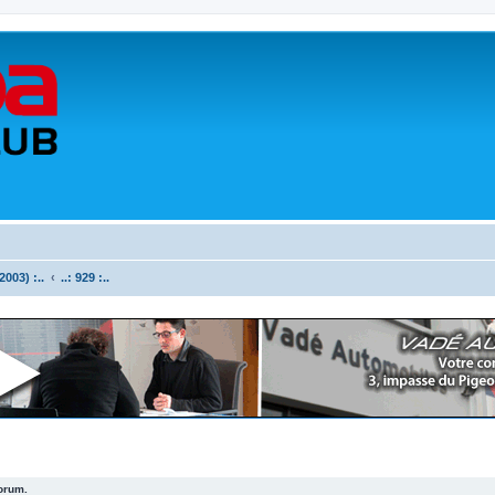
003) :..
..: 929 :..
forum.