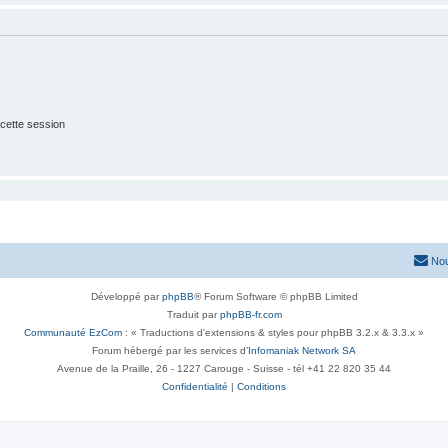
cette session
Nou
Développé par
phpBB
® Forum Software © phpBB Limited
Traduit par
phpBB-fr.com
Communauté EzCom
: « Traductions d'extensions & styles pour phpBB 3.2.x & 3.3.x »
Forum hébergé par les services d’
Infomaniak Network SA
Avenue de la Praille, 26 - 1227 Carouge - Suisse - tél +41 22 820 35 44
Confidentialité
|
Conditions