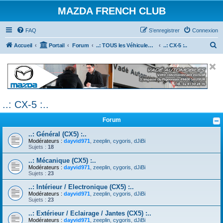
MAZDA FRENCH CLUB
FAQ
S’enregistrer
Connexion
R
Accueil
Portail
Forum
..: TOUS les Véhicules MAZDA :..
..: CX-5 :..
e
c
h
e
..: CX-5 :..
r
c
Forum
h
..: Général (CX5) :..
e
Modérateurs :
dayvid971
,
zeeplin
,
cygoris
,
dJiBi
Sujets :
18
r
..: Mécanique (CX5) :..
Modérateurs :
dayvid971
,
zeeplin
,
cygoris
,
dJiBi
Sujets :
23
..: Intérieur / Electronique (CX5) :..
Modérateurs :
dayvid971
,
zeeplin
,
cygoris
,
dJiBi
Sujets :
23
..: Extérieur / Eclairage / Jantes (CX5) :..
Modérateurs :
dayvid971
,
zeeplin
,
cygoris
,
dJiBi