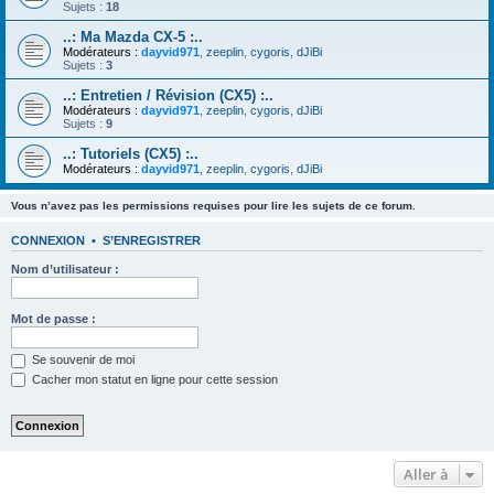
Sujets :
18
..: Ma Mazda CX-5 :..
Modérateurs :
dayvid971
,
zeeplin
,
cygoris
,
dJiBi
Sujets :
3
..: Entretien / Révision (CX5) :..
Modérateurs :
dayvid971
,
zeeplin
,
cygoris
,
dJiBi
Sujets :
9
..: Tutoriels (CX5) :..
Modérateurs :
dayvid971
,
zeeplin
,
cygoris
,
dJiBi
Vous n’avez pas les permissions requises pour lire les sujets de ce forum.
CONNEXION
•
S’ENREGISTRER
Nom d’utilisateur :
Mot de passe :
Se souvenir de moi
Cacher mon statut en ligne pour cette session
Aller à