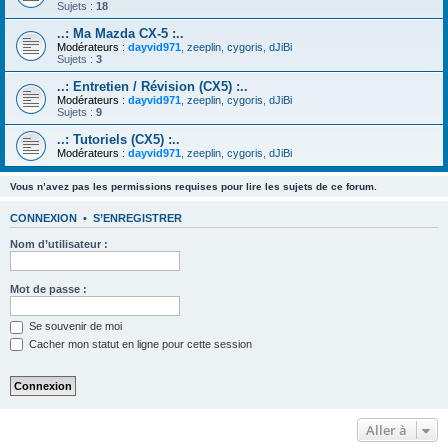
Sujets :
18
..: Ma Mazda CX-5 :..
Modérateurs :
dayvid971
,
zeeplin
,
cygoris
,
dJiBi
Sujets :
3
..: Entretien / Révision (CX5) :..
Modérateurs :
dayvid971
,
zeeplin
,
cygoris
,
dJiBi
Sujets :
9
..: Tutoriels (CX5) :..
Modérateurs :
dayvid971
,
zeeplin
,
cygoris
,
dJiBi
Vous n’avez pas les permissions requises pour lire les sujets de ce forum.
CONNEXION
•
S’ENREGISTRER
Nom d’utilisateur :
Mot de passe :
Se souvenir de moi
Cacher mon statut en ligne pour cette session
Aller à