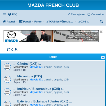
MAZDA FRENCH CLUB
FAQ
S’enregistrer
Connexion
R
Accueil
Portail
Forum
..: TOUS les Véhicules MAZDA :..
..: CX-5 :..
e
c
h
e
..: CX-5 :..
r
c
Forum
h
..: Général (CX5) :..
e
Modérateurs :
dayvid971
,
zeeplin
,
cygoris
,
dJiBi
Sujets :
18
r
..: Mécanique (CX5) :..
Modérateurs :
dayvid971
,
zeeplin
,
cygoris
,
dJiBi
Sujets :
23
..: Intérieur / Electronique (CX5) :..
Modérateurs :
dayvid971
,
zeeplin
,
cygoris
,
dJiBi
Sujets :
23
..: Extérieur / Eclairage / Jantes (CX5) :..
Modérateurs :
dayvid971
,
zeeplin
,
cygoris
,
dJiBi