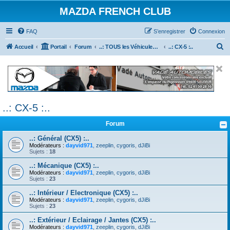
MAZDA FRENCH CLUB
FAQ
S’enregistrer
Connexion
R
Accueil
Portail
Forum
..: TOUS les Véhicules MAZDA :..
..: CX-5 :..
e
c
h
e
..: CX-5 :..
r
c
Forum
h
..: Général (CX5) :..
e
Modérateurs :
dayvid971
,
zeeplin
,
cygoris
,
dJiBi
Sujets :
18
r
..: Mécanique (CX5) :..
Modérateurs :
dayvid971
,
zeeplin
,
cygoris
,
dJiBi
Sujets :
23
..: Intérieur / Electronique (CX5) :..
Modérateurs :
dayvid971
,
zeeplin
,
cygoris
,
dJiBi
Sujets :
23
..: Extérieur / Eclairage / Jantes (CX5) :..
Modérateurs :
dayvid971
,
zeeplin
,
cygoris
,
dJiBi