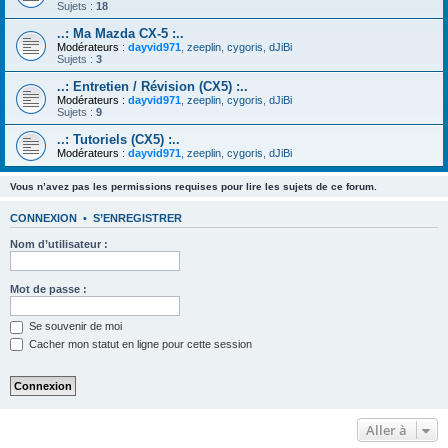
Sujets :
18
..: Ma Mazda CX-5 :..
Modérateurs :
dayvid971
,
zeeplin
,
cygoris
,
dJiBi
Sujets :
3
..: Entretien / Révision (CX5) :..
Modérateurs :
dayvid971
,
zeeplin
,
cygoris
,
dJiBi
Sujets :
9
..: Tutoriels (CX5) :..
Modérateurs :
dayvid971
,
zeeplin
,
cygoris
,
dJiBi
Vous n’avez pas les permissions requises pour lire les sujets de ce forum.
CONNEXION
•
S’ENREGISTRER
Nom d’utilisateur :
Mot de passe :
Se souvenir de moi
Cacher mon statut en ligne pour cette session
Aller à