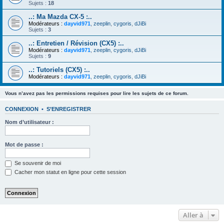
Sujets :
18
..: Ma Mazda CX-5 :..
Modérateurs :
dayvid971
,
zeeplin
,
cygoris
,
dJiBi
Sujets :
3
..: Entretien / Révision (CX5) :..
Modérateurs :
dayvid971
,
zeeplin
,
cygoris
,
dJiBi
Sujets :
9
..: Tutoriels (CX5) :..
Modérateurs :
dayvid971
,
zeeplin
,
cygoris
,
dJiBi
Vous n’avez pas les permissions requises pour lire les sujets de ce forum.
CONNEXION
•
S’ENREGISTRER
Nom d’utilisateur :
Mot de passe :
Se souvenir de moi
Cacher mon statut en ligne pour cette session
Aller à