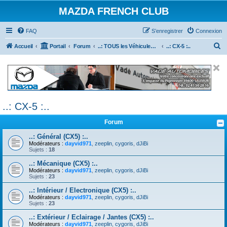
MAZDA FRENCH CLUB
FAQ
S’enregistrer
Connexion
R
Accueil
Portail
Forum
..: TOUS les Véhicules MAZDA :..
..: CX-5 :..
e
c
h
e
..: CX-5 :..
r
c
Forum
h
..: Général (CX5) :..
e
Modérateurs :
dayvid971
,
zeeplin
,
cygoris
,
dJiBi
Sujets :
18
r
..: Mécanique (CX5) :..
Modérateurs :
dayvid971
,
zeeplin
,
cygoris
,
dJiBi
Sujets :
23
..: Intérieur / Electronique (CX5) :..
Modérateurs :
dayvid971
,
zeeplin
,
cygoris
,
dJiBi
Sujets :
23
..: Extérieur / Eclairage / Jantes (CX5) :..
Modérateurs :
dayvid971
,
zeeplin
,
cygoris
,
dJiBi