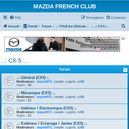
MAZDA FRENCH CLUB
FAQ
S’enregistrer
Connexion
R
Accueil
Portail
Forum
..: TOUS les Véhicules MAZDA :..
..: CX-5 :..
e
c
h
e
..: CX-5 :..
r
c
Forum
h
..: Général (CX5) :..
e
Modérateurs :
dayvid971
,
zeeplin
,
cygoris
,
dJiBi
Sujets :
18
r
..: Mécanique (CX5) :..
Modérateurs :
dayvid971
,
zeeplin
,
cygoris
,
dJiBi
Sujets :
23
..: Intérieur / Electronique (CX5) :..
Modérateurs :
dayvid971
,
zeeplin
,
cygoris
,
dJiBi
Sujets :
23
..: Extérieur / Eclairage / Jantes (CX5) :..
Modérateurs :
dayvid971
,
zeeplin
,
cygoris
,
dJiBi