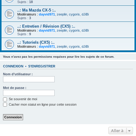
Sujets :
18
..: Ma Mazda CX-5 :..
Modérateurs :
dayvid971
,
zeeplin
,
cygoris
,
dJiBi
Sujets :
3
..: Entretien / Révision (CX5) :..
Modérateurs :
dayvid971
,
zeeplin
,
cygoris
,
dJiBi
Sujets :
9
..: Tutoriels (CX5) :..
Modérateurs :
dayvid971
,
zeeplin
,
cygoris
,
dJiBi
Vous n’avez pas les permissions requises pour lire les sujets de ce forum.
CONNEXION
•
S’ENREGISTRER
Nom d’utilisateur :
Mot de passe :
Se souvenir de moi
Cacher mon statut en ligne pour cette session
Aller à