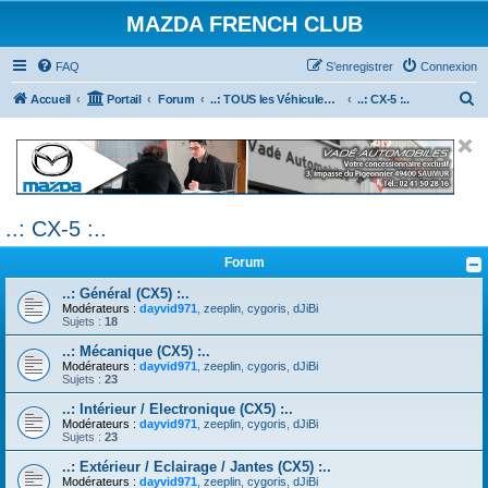
MAZDA FRENCH CLUB
FAQ
S’enregistrer
Connexion
R
Accueil
Portail
Forum
..: TOUS les Véhicules MAZDA :..
..: CX-5 :..
e
c
h
e
..: CX-5 :..
r
c
Forum
h
..: Général (CX5) :..
e
Modérateurs :
dayvid971
,
zeeplin
,
cygoris
,
dJiBi
Sujets :
18
r
..: Mécanique (CX5) :..
Modérateurs :
dayvid971
,
zeeplin
,
cygoris
,
dJiBi
Sujets :
23
..: Intérieur / Electronique (CX5) :..
Modérateurs :
dayvid971
,
zeeplin
,
cygoris
,
dJiBi
Sujets :
23
..: Extérieur / Eclairage / Jantes (CX5) :..
Modérateurs :
dayvid971
,
zeeplin
,
cygoris
,
dJiBi