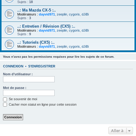
Sujets :
18
..: Ma Mazda CX-5 :..
Modérateurs :
dayvid971
,
zeeplin
,
cygoris
,
dJiBi
Sujets :
3
..: Entretien / Révision (CX5) :..
Modérateurs :
dayvid971
,
zeeplin
,
cygoris
,
dJiBi
Sujets :
9
..: Tutoriels (CX5) :..
Modérateurs :
dayvid971
,
zeeplin
,
cygoris
,
dJiBi
Vous n’avez pas les permissions requises pour lire les sujets de ce forum.
CONNEXION
•
S’ENREGISTRER
Nom d’utilisateur :
Mot de passe :
Se souvenir de moi
Cacher mon statut en ligne pour cette session
Aller à