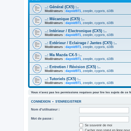
..: Général (CX5) :..
Modérateurs :
dayvid971
,
zeeplin
,
cygoris
,
dJiBi
..: Mécanique (CX5) :..
Modérateurs :
dayvid971
,
zeeplin
,
cygoris
,
dJiBi
..: Intérieur / Electronique (CX5) :..
Modérateurs :
dayvid971
,
zeeplin
,
cygoris
,
dJiBi
..: Extérieur / Eclairage / Jantes (CX5) :..
Modérateurs :
dayvid971
,
zeeplin
,
cygoris
,
dJiBi
..: Ma Mazda CX-5 :..
Modérateurs :
dayvid971
,
zeeplin
,
cygoris
,
dJiBi
..: Entretien / Révision (CX5) :..
Modérateurs :
dayvid971
,
zeeplin
,
cygoris
,
dJiBi
..: Tutoriels (CX5) :..
Modérateurs :
dayvid971
,
zeeplin
,
cygoris
,
dJiBi
Vous n’avez pas les permissions requises pour lire les sujets de ce 
CONNEXION
•
S’ENREGISTRER
Nom d’utilisateur :
Mot de passe :
Se souvenir de moi
Cacher mon statut en ligne pour 