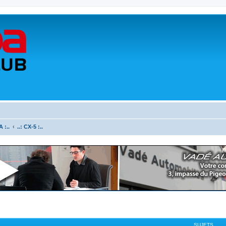
 :..
..: CX-5 :..
SUJETS