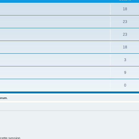
18
23
23
18
3
9
0
forum.
cette session