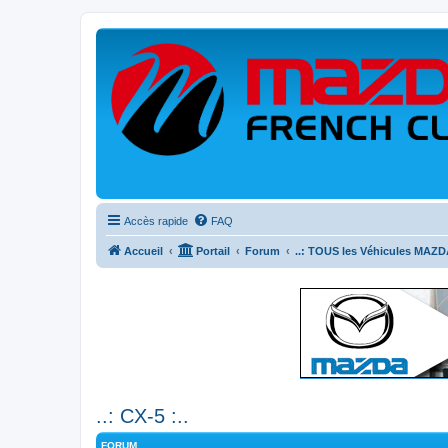
Accès rapide
FAQ
Accueil
Portail
Forum
..: TOUS les Véhicules MAZDA
..: CX-5 :..
FORUM