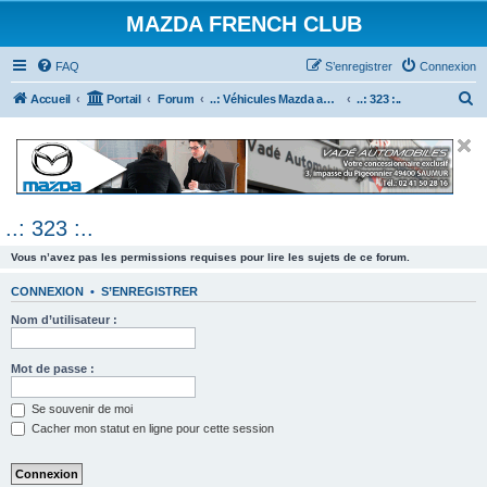
MAZDA FRENCH CLUB
FAQ
S’enregistrer
Connexion
R
Accueil
Portail
Forum
..: Véhicules Mazda ancien (<2003) :..
..: 323 :..
e
c
h
e
..: 323 :..
r
c
Vous n’avez pas les permissions requises pour lire les sujets de ce forum.
h
CONNEXION
•
S’ENREGISTRER
e
Nom d’utilisateur :
r
Mot de passe :
Se souvenir de moi
Cacher mon statut en ligne pour cette session