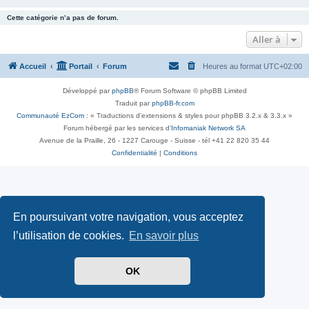
Cette catégorie n’a pas de forum.
Aller à
Accueil
Portail
Forum
Heures au format
UTC+02:00
Développé par
phpBB
® Forum Software © phpBB Limited
Traduit par
phpBB-fr.com
Communauté EzCom
: « Traductions d'extensions & styles pour phpBB 3.2.x & 3.3.x »
Forum hébergé par les services d’
Infomaniak Network SA
Avenue de la Praille, 26 - 1227 Carouge - Suisse - tél +41 22 820 35 44
Confidentialité
|
Conditions
En poursuivant votre navigation, vous acceptez
l’utilisation de cookies.
En savoir plus
OK