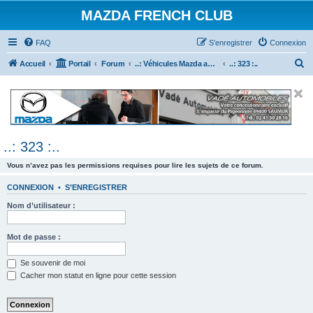
MAZDA FRENCH CLUB
FAQ
S’enregistrer
Connexion
R
Accueil
Portail
Forum
..: Véhicules Mazda ancien (<2003) :..
..: 323 :..
e
c
h
e
..: 323 :..
r
c
Vous n’avez pas les permissions requises pour lire les sujets de ce forum.
h
CONNEXION
•
S’ENREGISTRER
e
Nom d’utilisateur :
r
Mot de passe :
Se souvenir de moi
Cacher mon statut en ligne pour cette session