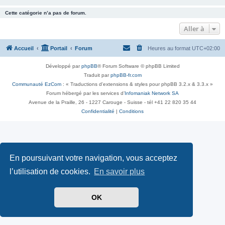
Cette catégorie n’a pas de forum.
Aller à
Accueil
Portail
Forum
Heures au format
UTC+02:00
Développé par
phpBB
® Forum Software © phpBB Limited
Traduit par
phpBB-fr.com
Communauté EzCom
: « Traductions d'extensions & styles pour phpBB 3.2.x & 3.3.x »
Forum hébergé par les services d’
Infomaniak Network SA
Avenue de la Praille, 26 - 1227 Carouge - Suisse - tél +41 22 820 35 44
Confidentialité
|
Conditions
En poursuivant votre navigation, vous acceptez
l’utilisation de cookies.
En savoir plus
OK