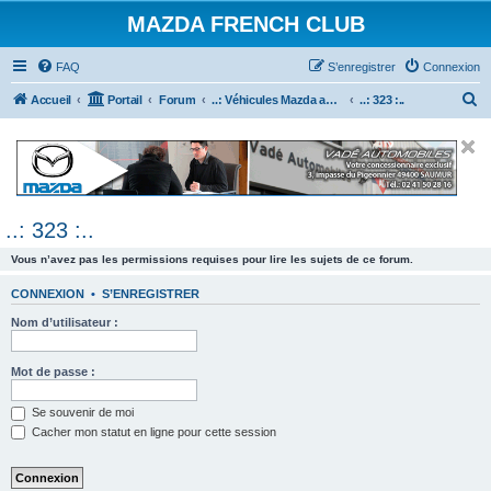
MAZDA FRENCH CLUB
FAQ
S’enregistrer
Connexion
R
Accueil
Portail
Forum
..: Véhicules Mazda ancien (<2003) :..
..: 323 :..
e
c
h
e
..: 323 :..
r
c
Vous n’avez pas les permissions requises pour lire les sujets de ce forum.
h
CONNEXION
•
S’ENREGISTRER
e
Nom d’utilisateur :
r
Mot de passe :
Se souvenir de moi
Cacher mon statut en ligne pour cette session