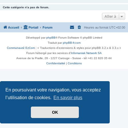
Cette catégorie n’a pas de forum.
Aller à
Accueil
Portail
Forum
Heures au format
UTC+02:00
Développé par
phpBB
® Forum Software © phpBB Limited
Traduit par
phpBB-fr.com
Communauté EzCom
: « Traductions d'extensions & styles pour phpBB 3.2.x & 3.3.x »
Forum hébergé par les services d’
Infomaniak Network SA
Avenue de la Praille, 26 - 1227 Carouge - Suisse - tél +41 22 820 35 44
Confidentialité
|
Conditions
En poursuivant votre navigation, vous acceptez
l’utilisation de cookies.
En savoir plus
OK