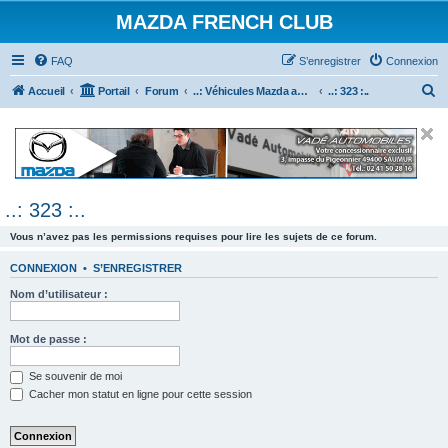
MAZDA FRENCH CLUB
FAQ
S’enregistrer
Connexion
R
Accueil
Portail
Forum
..: Véhicules Mazda ancien (<2003) :..
..: 323 :..
e
c
h
e
..: 323 :..
r
c
Vous n’avez pas les permissions requises pour lire les sujets de ce forum.
h
CONNEXION
•
S’ENREGISTRER
e
Nom d’utilisateur :
r
Mot de passe :
Se souvenir de moi
Cacher mon statut en ligne pour cette session