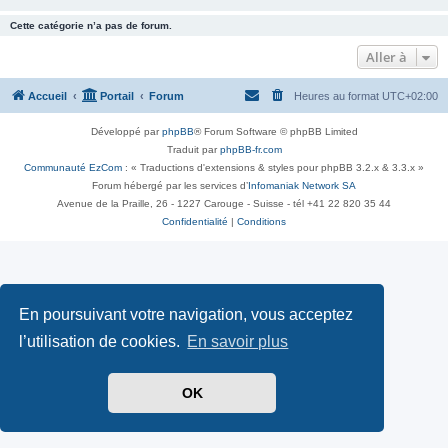
Cette catégorie n’a pas de forum.
Aller à
Accueil
Portail
Forum
Heures au format
UTC+02:00
Développé par
phpBB
® Forum Software © phpBB Limited
Traduit par
phpBB-fr.com
Communauté EzCom
: « Traductions d'extensions & styles pour phpBB 3.2.x & 3.3.x »
Forum hébergé par les services d’
Infomaniak Network SA
Avenue de la Praille, 26 - 1227 Carouge - Suisse - tél +41 22 820 35 44
Confidentialité
|
Conditions
En poursuivant votre navigation, vous acceptez
l’utilisation de cookies.
En savoir plus
OK