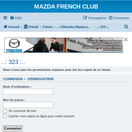
MAZDA FRENCH CLUB
FAQ
S’enregistrer
Connexion
R
Accueil
Portail
Forum
..: Véhicules Mazda ancien (<2003) :..
..: 323 :..
e
c
h
e
..: 323 :..
r
c
Vous n’avez pas les permissions requises pour lire les sujets de ce forum.
h
CONNEXION
•
S’ENREGISTRER
e
Nom d’utilisateur :
r
Mot de passe :
Se souvenir de moi
Cacher mon statut en ligne pour cette session