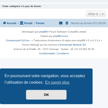
Cette catégorie n’a pas de forum.
Aller à
Accueil
Portail
Forum
Heures au format
UTC+02:00
Développé par
phpBB
® Forum Software © phpBB Limited
Traduit par
phpBB-fr.com
Communauté EzCom
: « Traductions d'extensions & styles pour phpBB 3.2.x & 3.3.x »
Forum hébergé par les services d’
Infomaniak Network SA
Avenue de la Praille, 26 - 1227 Carouge - Suisse - tél +41 22 820 35 44
Confidentialité
|
Conditions
En poursuivant votre navigation, vous acceptez
l’utilisation de cookies.
En savoir plus
OK