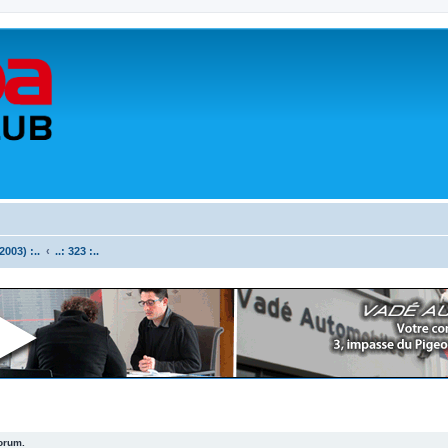
003) :..
..: 323 :..
forum.