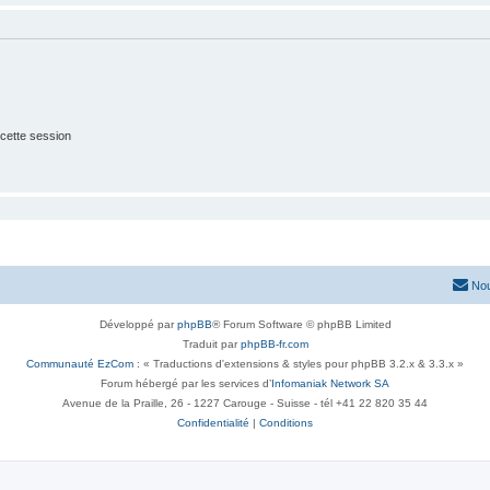
cette session
Nou
Développé par
phpBB
® Forum Software © phpBB Limited
Traduit par
phpBB-fr.com
Communauté EzCom
: « Traductions d'extensions & styles pour phpBB 3.2.x & 3.3.x »
Forum hébergé par les services d’
Infomaniak Network SA
Avenue de la Praille, 26 - 1227 Carouge - Suisse - tél +41 22 820 35 44
Confidentialité
|
Conditions