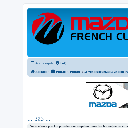
Accès rapide
FAQ
Accueil
Portail
Forum
..: Véhicules Mazda ancien (<2
..: 323 :..
Vous n’avez pas les permissions requises pour lire les sujets de ce 