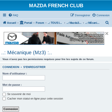
MAZDA FRENCH CLUB
FAQ
S’enregistrer
Connexion
R
Accueil
Portail
Forum
..: TOUS les Véhicules MAZDA :..
..: Mazda3 :..
..: Mécanique (Mz3) :..
e
c
h
e
..: Mécanique (Mz3) :..
r
c
Vous n’avez pas les permissions requises pour lire les sujets de ce forum.
h
CONNEXION
•
S’ENREGISTRER
e
Nom d’utilisateur :
r
Mot de passe :
Se souvenir de moi
Cacher mon statut en ligne pour cette session