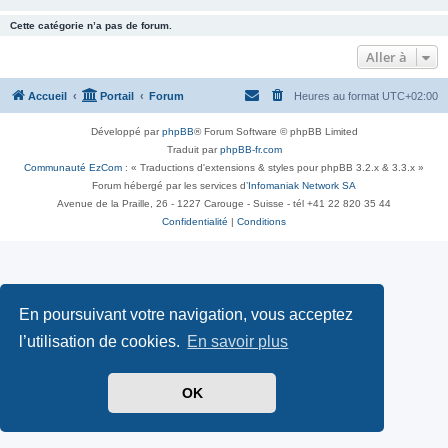
Cette catégorie n’a pas de forum.
Aller à
Accueil
Portail
Forum
Heures au format
UTC+02:00
Développé par
phpBB
® Forum Software © phpBB Limited
Traduit par
phpBB-fr.com
Communauté EzCom
: « Traductions d'extensions & styles pour phpBB 3.2.x & 3.3.x »
Forum hébergé par les services d’
Infomaniak Network SA
Avenue de la Praille, 26 - 1227 Carouge - Suisse - tél +41 22 820 35 44
Confidentialité
|
Conditions
En poursuivant votre navigation, vous acceptez
l’utilisation de cookies.
En savoir plus
OK