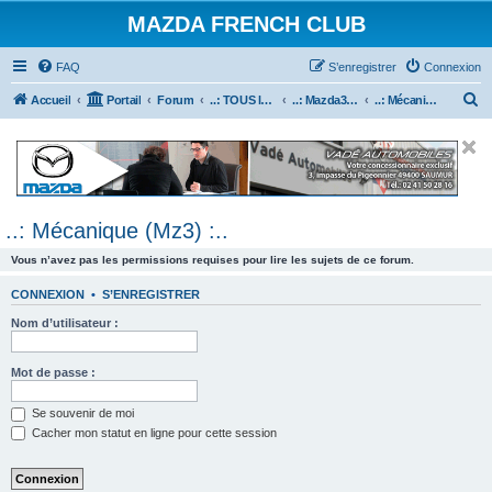
MAZDA FRENCH CLUB
FAQ
S’enregistrer
Connexion
R
Accueil
Portail
Forum
..: TOUS les Véhicules MAZDA :..
..: Mazda3 :..
..: Mécanique (Mz3) :..
e
c
h
e
..: Mécanique (Mz3) :..
r
c
Vous n’avez pas les permissions requises pour lire les sujets de ce forum.
h
CONNEXION
•
S’ENREGISTRER
e
Nom d’utilisateur :
r
Mot de passe :
Se souvenir de moi
Cacher mon statut en ligne pour cette session