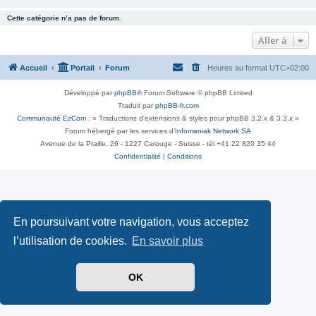
Cette catégorie n’a pas de forum.
Aller à
Accueil
Portail
Forum
Heures au format
UTC+02:00
Développé par
phpBB
® Forum Software © phpBB Limited
Traduit par
phpBB-fr.com
Communauté EzCom
: « Traductions d'extensions & styles pour phpBB 3.2.x & 3.3.x »
Forum hébergé par les services d’
Infomaniak Network SA
Avenue de la Praille, 26 - 1227 Carouge - Suisse - tél +41 22 820 35 44
Confidentialité
|
Conditions
En poursuivant votre navigation, vous acceptez
l’utilisation de cookies.
En savoir plus
OK