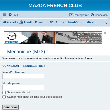
MAZDA FRENCH CLUB
FAQ
S’enregistrer
Connexion
R
Accueil
Portail
Forum
..: TOUS les Véhicules MAZDA :..
..: Mazda3 :..
..: Mécanique (Mz3) :..
e
c
h
e
..: Mécanique (Mz3) :..
r
c
Vous n’avez pas les permissions requises pour lire les sujets de ce forum.
h
CONNEXION
•
S’ENREGISTRER
e
Nom d’utilisateur :
r
Mot de passe :
Se souvenir de moi
Cacher mon statut en ligne pour cette session