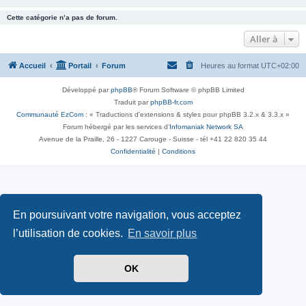
Cette catégorie n’a pas de forum.
Aller à
Accueil
Portail
Forum
Heures au format
UTC+02:00
Développé par
phpBB
® Forum Software © phpBB Limited
Traduit par
phpBB-fr.com
Communauté EzCom
: « Traductions d'extensions & styles pour phpBB 3.2.x & 3.3.x »
Forum hébergé par les services d’
Infomaniak Network SA
Avenue de la Praille, 26 - 1227 Carouge - Suisse - tél +41 22 820 35 44
Confidentialité
|
Conditions
En poursuivant votre navigation, vous acceptez
l’utilisation de cookies.
En savoir plus
OK