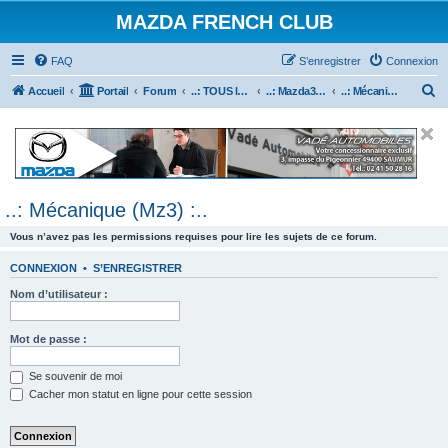
MAZDA FRENCH CLUB
FAQ
S’enregistrer
Connexion
R
Accueil
Portail
Forum
..: TOUS les Véhicules MAZDA :..
..: Mazda3 :..
..: Mécanique (Mz3) :..
e
c
h
e
..: Mécanique (Mz3) :..
r
c
Vous n’avez pas les permissions requises pour lire les sujets de ce forum.
h
CONNEXION
•
S’ENREGISTRER
e
Nom d’utilisateur :
r
Mot de passe :
Se souvenir de moi
Cacher mon statut en ligne pour cette session