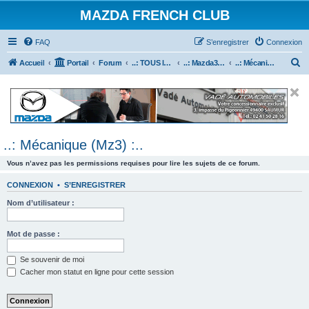
MAZDA FRENCH CLUB
FAQ
S’enregistrer
Connexion
R
Accueil
Portail
Forum
..: TOUS les Véhicules MAZDA :..
..: Mazda3 :..
..: Mécanique (Mz3) :..
e
c
h
e
..: Mécanique (Mz3) :..
r
c
Vous n’avez pas les permissions requises pour lire les sujets de ce forum.
h
CONNEXION
•
S’ENREGISTRER
e
Nom d’utilisateur :
r
Mot de passe :
Se souvenir de moi
Cacher mon statut en ligne pour cette session