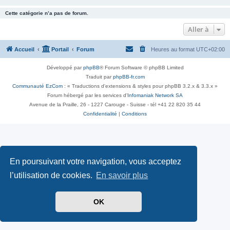
Cette catégorie n’a pas de forum.
Aller à
Accueil
Portail
Forum
Heures au format
UTC+02:00
Développé par
phpBB
® Forum Software © phpBB Limited
Traduit par
phpBB-fr.com
Communauté EzCom
: « Traductions d'extensions & styles pour phpBB 3.2.x & 3.3.x »
Forum hébergé par les services d’
Infomaniak Network SA
Avenue de la Praille, 26 - 1227 Carouge - Suisse - tél +41 22 820 35 44
Confidentialité
|
Conditions
En poursuivant votre navigation, vous acceptez
l’utilisation de cookies.
En savoir plus
OK