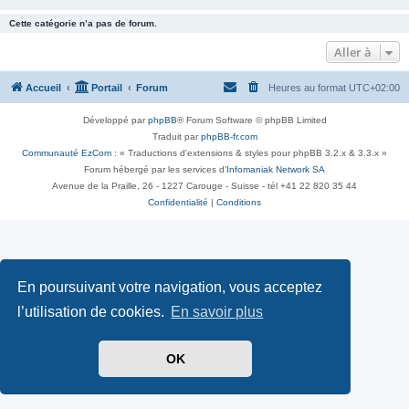
Cette catégorie n’a pas de forum.
Aller à
Accueil
Portail
Forum
Heures au format
UTC+02:00
Développé par
phpBB
® Forum Software © phpBB Limited
Traduit par
phpBB-fr.com
Communauté EzCom
: « Traductions d'extensions & styles pour phpBB 3.2.x & 3.3.x »
Forum hébergé par les services d’
Infomaniak Network SA
Avenue de la Praille, 26 - 1227 Carouge - Suisse - tél +41 22 820 35 44
Confidentialité
|
Conditions
En poursuivant votre navigation, vous acceptez
l’utilisation de cookies.
En savoir plus
OK