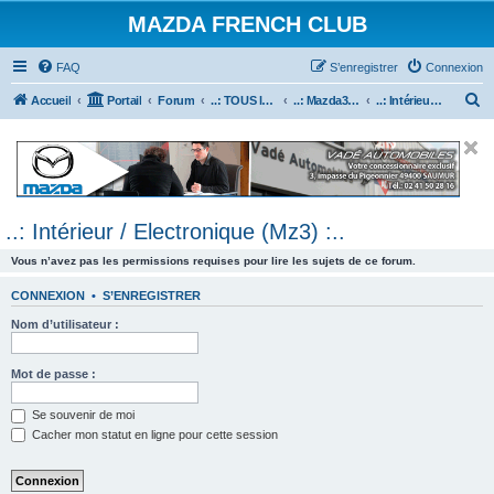
MAZDA FRENCH CLUB
FAQ
S’enregistrer
Connexion
R
Accueil
Portail
Forum
..: TOUS les Véhicules MAZDA :..
..: Mazda3 :..
..: Intérieur / Electronique (Mz3) :..
e
c
h
e
..: Intérieur / Electronique (Mz3) :..
r
c
Vous n’avez pas les permissions requises pour lire les sujets de ce forum.
h
CONNEXION
•
S’ENREGISTRER
e
Nom d’utilisateur :
r
Mot de passe :
Se souvenir de moi
Cacher mon statut en ligne pour cette session