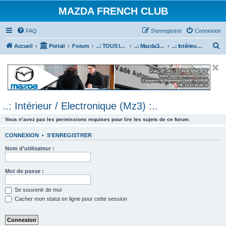
MAZDA FRENCH CLUB
FAQ
S’enregistrer
Connexion
R
Accueil
Portail
Forum
..: TOUS les Véhicules MAZDA :..
..: Mazda3 :..
..: Intérieur / Electronique (Mz3) :..
e
c
h
e
..: Intérieur / Electronique (Mz3) :..
r
c
Vous n’avez pas les permissions requises pour lire les sujets de ce forum.
h
CONNEXION
•
S’ENREGISTRER
e
Nom d’utilisateur :
r
Mot de passe :
Se souvenir de moi
Cacher mon statut en ligne pour cette session