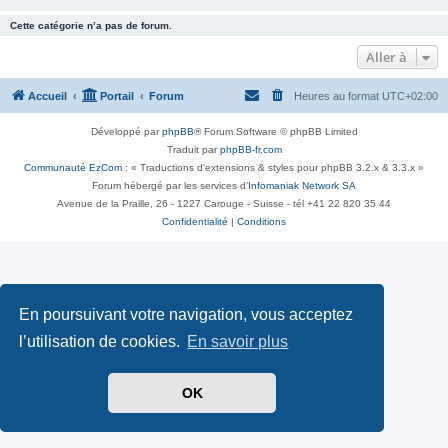
Cette catégorie n’a pas de forum.
Aller à
Accueil
Portail
Forum
Heures au format
UTC+02:00
Développé par
phpBB
® Forum Software © phpBB Limited
Traduit par
phpBB-fr.com
Communauté EzCom
: « Traductions d'extensions & styles pour phpBB 3.2.x & 3.3.x »
Forum hébergé par les services d’
Infomaniak Network SA
Avenue de la Praille, 26 - 1227 Carouge - Suisse - tél +41 22 820 35 44
Confidentialité
|
Conditions
En poursuivant votre navigation, vous acceptez
l’utilisation de cookies.
En savoir plus
OK