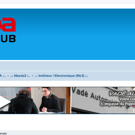
 :..
..: Mazda3 :..
..: Intérieur / Electronique (Mz3) :..
forum.