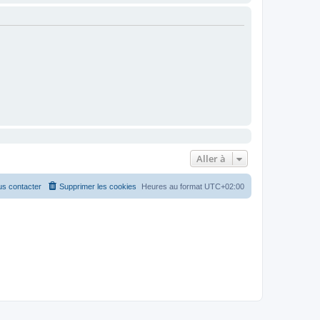
Aller à
s contacter
Supprimer les cookies
Heures au format
UTC+02:00