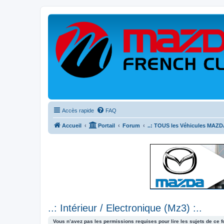
Accès rapide
FAQ
Accueil
Portail
Forum
..: TOUS les Véhicules MAZDA
..: Intérieur / Electronique (Mz3) :..
Vous n’avez pas les permissions requises pour lire les sujets de ce 