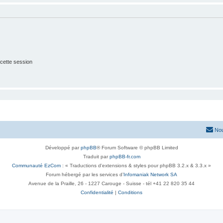
cette session
Nou
Développé par
phpBB
® Forum Software © phpBB Limited
Traduit par
phpBB-fr.com
Communauté EzCom
: « Traductions d'extensions & styles pour phpBB 3.2.x & 3.3.x »
Forum hébergé par les services d’
Infomaniak Network SA
Avenue de la Praille, 26 - 1227 Carouge - Suisse - tél +41 22 820 35 44
Confidentialité
|
Conditions