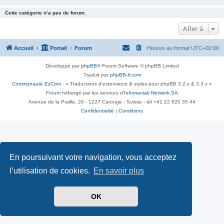
Cette catégorie n’a pas de forum.
Aller à
Accueil
Portail
Forum
Heures au format
UTC+02:00
Développé par
phpBB
® Forum Software © phpBB Limited
Traduit par
phpBB-fr.com
Communauté EzCom
: « Traductions d'extensions & styles pour phpBB 3.2.x & 3.3.x »
Forum hébergé par les services d’
Infomaniak Network SA
Avenue de la Praille, 26 - 1227 Carouge - Suisse - tél +41 22 820 35 44
Confidentialité
|
Conditions
En poursuivant votre navigation, vous acceptez
l’utilisation de cookies.
En savoir plus
OK