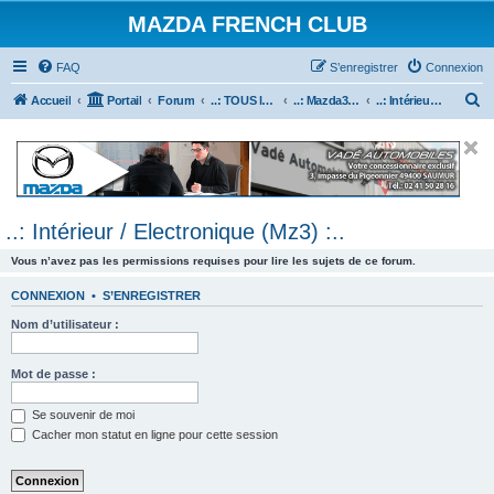
MAZDA FRENCH CLUB
FAQ
S’enregistrer
Connexion
R
Accueil
Portail
Forum
..: TOUS les Véhicules MAZDA :..
..: Mazda3 :..
..: Intérieur / Electronique (Mz3) :..
e
c
h
e
..: Intérieur / Electronique (Mz3) :..
r
c
Vous n’avez pas les permissions requises pour lire les sujets de ce forum.
h
CONNEXION
•
S’ENREGISTRER
e
Nom d’utilisateur :
r
Mot de passe :
Se souvenir de moi
Cacher mon statut en ligne pour cette session