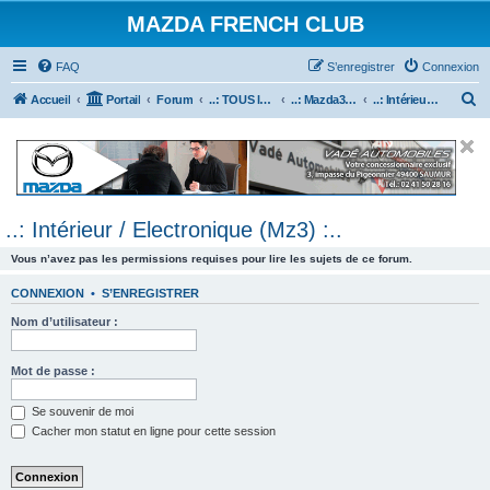
MAZDA FRENCH CLUB
FAQ
S’enregistrer
Connexion
R
Accueil
Portail
Forum
..: TOUS les Véhicules MAZDA :..
..: Mazda3 :..
..: Intérieur / Electronique (Mz3) :..
e
c
h
e
..: Intérieur / Electronique (Mz3) :..
r
c
Vous n’avez pas les permissions requises pour lire les sujets de ce forum.
h
CONNEXION
•
S’ENREGISTRER
e
Nom d’utilisateur :
r
Mot de passe :
Se souvenir de moi
Cacher mon statut en ligne pour cette session