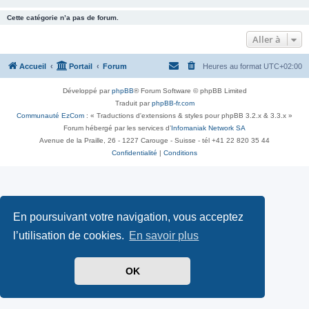
Cette catégorie n’a pas de forum.
Aller à
Accueil
Portail
Forum
Heures au format
UTC+02:00
Développé par
phpBB
® Forum Software © phpBB Limited
Traduit par
phpBB-fr.com
Communauté EzCom
: « Traductions d'extensions & styles pour phpBB 3.2.x & 3.3.x »
Forum hébergé par les services d’
Infomaniak Network SA
Avenue de la Praille, 26 - 1227 Carouge - Suisse - tél +41 22 820 35 44
Confidentialité
|
Conditions
En poursuivant votre navigation, vous acceptez
l’utilisation de cookies.
En savoir plus
OK