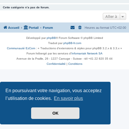
Cette catégorie n’a pas de forum.
Aller à
Accueil
Portail
Forum
Heures au format
UTC+02:00
Développé par
phpBB
® Forum Software © phpBB Limited
Traduit par
phpBB-fr.com
Communauté EzCom
: « Traductions d'extensions & styles pour phpBB 3.2.x & 3.3.x »
Forum hébergé par les services d’
Infomaniak Network SA
Avenue de la Praille, 26 - 1227 Carouge - Suisse - tél +41 22 820 35 44
Confidentialité
|
Conditions
En poursuivant votre navigation, vous acceptez
l’utilisation de cookies.
En savoir plus
OK