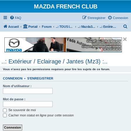
MAZDA FRENCH CLUB
FAQ
S’enregistrer
Connexion
R
Accueil
Portail
Forum
..: TOUS les Véhicules MAZDA :..
..: Mazda3 :..
..: Extérieur / Eclairage / Jantes (Mz3) :..
e
c
h
e
..: Extérieur / Eclairage / Jantes (Mz3) :..
r
c
Vous n’avez pas les permissions requises pour lire les sujets de ce forum.
h
CONNEXION
•
S’ENREGISTRER
e
Nom d’utilisateur :
r
Mot de passe :
Se souvenir de moi
Cacher mon statut en ligne pour cette session