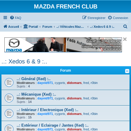
MAZDA FRENCH CLUB
FAQ
S’enregistrer
Connexion
R
Accueil
Portail
Forum
..: Véhicules Mazda ancien (<2003) :..
..: Xedos 6 & 9 :..
e
c
h
e
..: Xedos 6 & 9 :..
r
c
Forum
h
..: Général (Xed) :..
e
Modérateurs :
dayvid971
,
cygoris
,
didomars
,
fred
,
r0bin
Sujets :
4
r
..: Mécanique (Xed) :..
Modérateurs :
dayvid971
,
cygoris
,
didomars
,
fred
,
r0bin
Sujets :
14
..: Intérieur / Electronique (Xed) :..
Modérateurs :
dayvid971
,
cygoris
,
didomars
,
fred
,
r0bin
Sujets :
15
..: Extérieur / Eclairage / Jantes (Xed) :..
Modérateurs :
dayvid971
,
cygoris
,
didomars
,
fred
,
r0bin