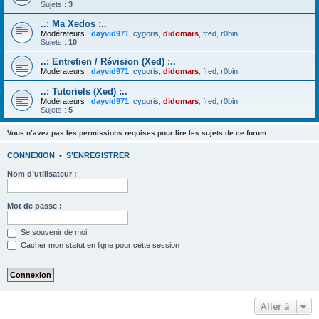
Sujets :
3
..: Ma Xedos :..
Modérateurs :
dayvid971
,
cygoris
,
didomars
,
fred
,
r0bin
Sujets :
10
..: Entretien / Révision (Xed) :..
Modérateurs :
dayvid971
,
cygoris
,
didomars
,
fred
,
r0bin
..: Tutoriels (Xed) :..
Modérateurs :
dayvid971
,
cygoris
,
didomars
,
fred
,
r0bin
Sujets :
5
Vous n’avez pas les permissions requises pour lire les sujets de ce forum.
CONNEXION
•
S’ENREGISTRER
Nom d’utilisateur :
Mot de passe :
Se souvenir de moi
Cacher mon statut en ligne pour cette session
Aller à