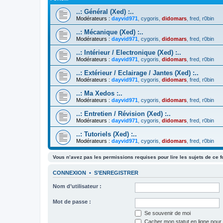
..: Général (Xed) :..
Modérateurs :
dayvid971
,
cygoris
,
didomars
,
fred
,
r0bin
..: Mécanique (Xed) :..
Modérateurs :
dayvid971
,
cygoris
,
didomars
,
fred
,
r0bin
..: Intérieur / Electronique (Xed) :..
Modérateurs :
dayvid971
,
cygoris
,
didomars
,
fred
,
r0bin
..: Extérieur / Eclairage / Jantes (Xed) :..
Modérateurs :
dayvid971
,
cygoris
,
didomars
,
fred
,
r0bin
..: Ma Xedos :..
Modérateurs :
dayvid971
,
cygoris
,
didomars
,
fred
,
r0bin
..: Entretien / Révision (Xed) :..
Modérateurs :
dayvid971
,
cygoris
,
didomars
,
fred
,
r0bin
..: Tutoriels (Xed) :..
Modérateurs :
dayvid971
,
cygoris
,
didomars
,
fred
,
r0bin
Vous n’avez pas les permissions requises pour lire les sujets de ce 
CONNEXION
•
S’ENREGISTRER
Nom d’utilisateur :
Mot de passe :
Se souvenir de moi
Cacher mon statut en ligne pour 