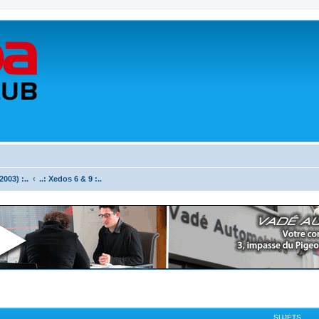
003) :..
..: Xedos 6 & 9 :..
SUJETS