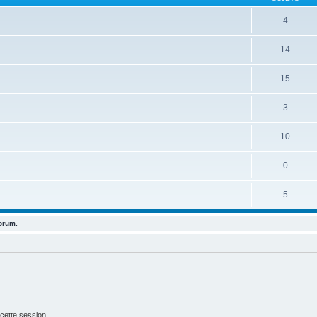
4
14
15
3
10
0
5
forum.
cette session