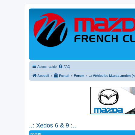
Accès rapide
FAQ
Accueil
Portail
Forum
..: Véhicules Mazda ancien (<2
..: Xedos 6 & 9 :..
FORUM