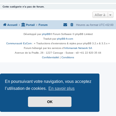
Cette catégorie n’a pas de forum.
Aller à
Accueil
Portail
Forum
Heures au format
UTC+02:00
Développé par
phpBB
® Forum Software © phpBB Limited
Traduit par
phpBB-fr.com
Communauté EzCom
: « Traductions d'extensions & styles pour phpBB 3.2.x & 3.3.x »
Forum hébergé par les services d’
Infomaniak Network SA
Avenue de la Praille, 26 - 1227 Carouge - Suisse - tél +41 22 820 35 44
Confidentialité
|
Conditions
En poursuivant votre navigation, vous acceptez
l’utilisation de cookies.
En savoir plus
OK