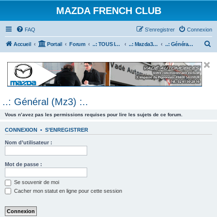
MAZDA FRENCH CLUB
FAQ
S’enregistrer
Connexion
R
Accueil
Portail
Forum
..: TOUS les Véhicules MAZDA :..
..: Mazda3 :..
..: Général (Mz3) :..
e
c
h
e
..: Général (Mz3) :..
r
c
Vous n’avez pas les permissions requises pour lire les sujets de ce forum.
h
CONNEXION
•
S’ENREGISTRER
e
Nom d’utilisateur :
r
Mot de passe :
Se souvenir de moi
Cacher mon statut en ligne pour cette session