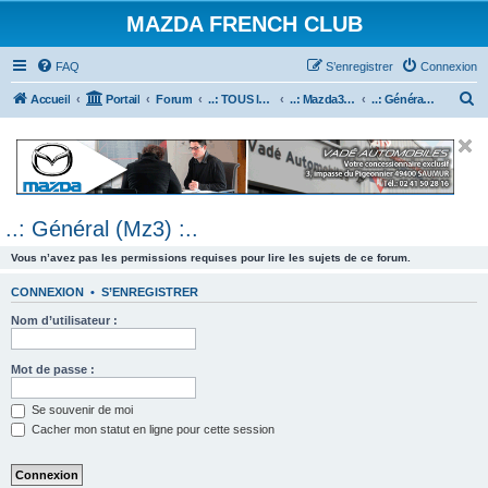
MAZDA FRENCH CLUB
FAQ
S’enregistrer
Connexion
R
Accueil
Portail
Forum
..: TOUS les Véhicules MAZDA :..
..: Mazda3 :..
..: Général (Mz3) :..
e
c
h
e
..: Général (Mz3) :..
r
c
Vous n’avez pas les permissions requises pour lire les sujets de ce forum.
h
CONNEXION
•
S’ENREGISTRER
e
Nom d’utilisateur :
r
Mot de passe :
Se souvenir de moi
Cacher mon statut en ligne pour cette session