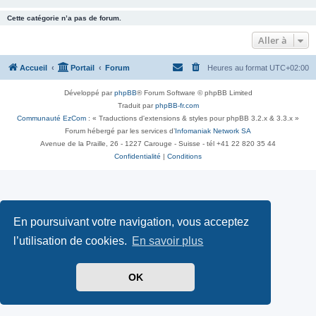
Cette catégorie n’a pas de forum.
Aller à
Accueil
Portail
Forum
Heures au format
UTC+02:00
Développé par
phpBB
® Forum Software © phpBB Limited
Traduit par
phpBB-fr.com
Communauté EzCom
: « Traductions d'extensions & styles pour phpBB 3.2.x & 3.3.x »
Forum hébergé par les services d’
Infomaniak Network SA
Avenue de la Praille, 26 - 1227 Carouge - Suisse - tél +41 22 820 35 44
Confidentialité
|
Conditions
En poursuivant votre navigation, vous acceptez
l’utilisation de cookies.
En savoir plus
OK