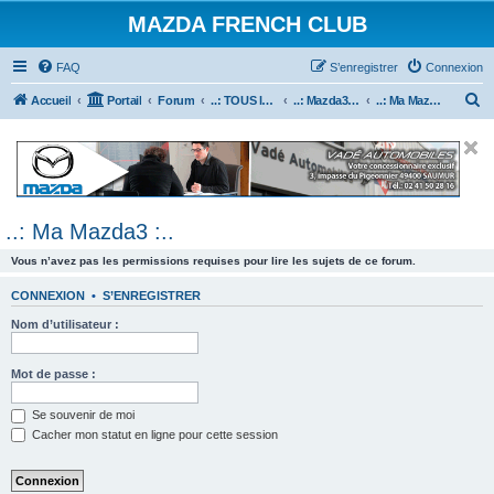
MAZDA FRENCH CLUB
FAQ
S’enregistrer
Connexion
R
Accueil
Portail
Forum
..: TOUS les Véhicules MAZDA :..
..: Mazda3 :..
..: Ma Mazda3 :..
e
c
h
e
..: Ma Mazda3 :..
r
c
Vous n’avez pas les permissions requises pour lire les sujets de ce forum.
h
CONNEXION
•
S’ENREGISTRER
e
Nom d’utilisateur :
r
Mot de passe :
Se souvenir de moi
Cacher mon statut en ligne pour cette session