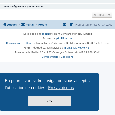
Cette catégorie n’a pas de forum.
Aller à
Accueil
Portail
Forum
Heures au format
UTC+02:00
Développé par
phpBB
® Forum Software © phpBB Limited
Traduit par
phpBB-fr.com
Communauté EzCom
: « Traductions d'extensions & styles pour phpBB 3.2.x & 3.3.x »
Forum hébergé par les services d’
Infomaniak Network SA
Avenue de la Praille, 26 - 1227 Carouge - Suisse - tél +41 22 820 35 44
Confidentialité
|
Conditions
En poursuivant votre navigation, vous acceptez
l’utilisation de cookies.
En savoir plus
OK