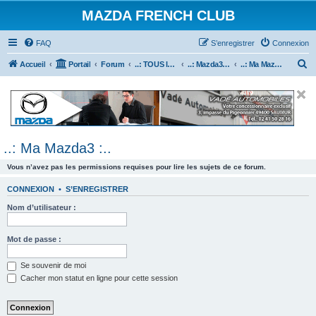
MAZDA FRENCH CLUB
FAQ
S’enregistrer
Connexion
R
Accueil
Portail
Forum
..: TOUS les Véhicules MAZDA :..
..: Mazda3 :..
..: Ma Mazda3 :..
e
c
h
e
..: Ma Mazda3 :..
r
c
Vous n’avez pas les permissions requises pour lire les sujets de ce forum.
h
CONNEXION
•
S’ENREGISTRER
e
Nom d’utilisateur :
r
Mot de passe :
Se souvenir de moi
Cacher mon statut en ligne pour cette session