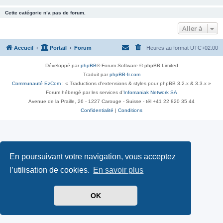
Cette catégorie n’a pas de forum.
Aller à
Accueil
Portail
Forum
Heures au format
UTC+02:00
Développé par
phpBB
® Forum Software © phpBB Limited
Traduit par
phpBB-fr.com
Communauté EzCom
: « Traductions d'extensions & styles pour phpBB 3.2.x & 3.3.x »
Forum hébergé par les services d’
Infomaniak Network SA
Avenue de la Praille, 26 - 1227 Carouge - Suisse - tél +41 22 820 35 44
Confidentialité
|
Conditions
En poursuivant votre navigation, vous acceptez
l’utilisation de cookies.
En savoir plus
OK