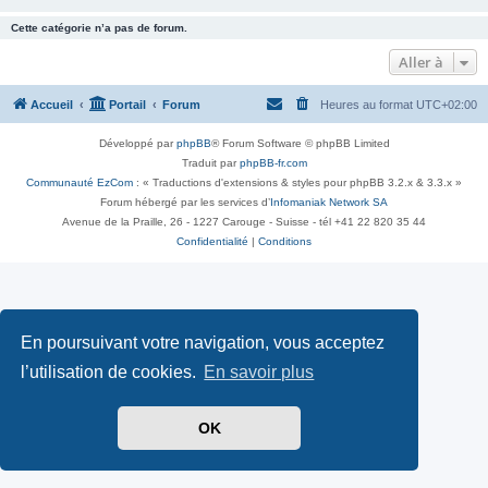
Cette catégorie n’a pas de forum.
Aller à
Accueil
Portail
Forum
Heures au format
UTC+02:00
Développé par
phpBB
® Forum Software © phpBB Limited
Traduit par
phpBB-fr.com
Communauté EzCom
: « Traductions d'extensions & styles pour phpBB 3.2.x & 3.3.x »
Forum hébergé par les services d’
Infomaniak Network SA
Avenue de la Praille, 26 - 1227 Carouge - Suisse - tél +41 22 820 35 44
Confidentialité
|
Conditions
En poursuivant votre navigation, vous acceptez
l’utilisation de cookies.
En savoir plus
OK