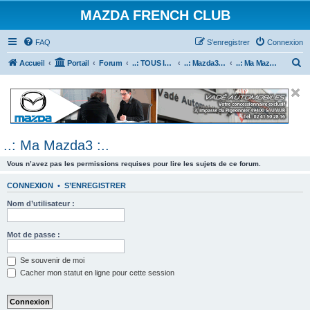
MAZDA FRENCH CLUB
FAQ
S’enregistrer
Connexion
R
Accueil
Portail
Forum
..: TOUS les Véhicules MAZDA :..
..: Mazda3 :..
..: Ma Mazda3 :..
e
c
h
e
..: Ma Mazda3 :..
r
c
Vous n’avez pas les permissions requises pour lire les sujets de ce forum.
h
CONNEXION
•
S’ENREGISTRER
e
Nom d’utilisateur :
r
Mot de passe :
Se souvenir de moi
Cacher mon statut en ligne pour cette session