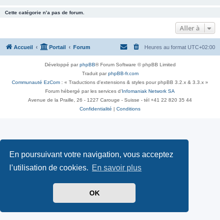
Cette catégorie n’a pas de forum.
Aller à
Accueil
Portail
Forum
Heures au format
UTC+02:00
Développé par
phpBB
® Forum Software © phpBB Limited
Traduit par
phpBB-fr.com
Communauté EzCom
: « Traductions d'extensions & styles pour phpBB 3.2.x & 3.3.x »
Forum hébergé par les services d’
Infomaniak Network SA
Avenue de la Praille, 26 - 1227 Carouge - Suisse - tél +41 22 820 35 44
Confidentialité
|
Conditions
En poursuivant votre navigation, vous acceptez
l’utilisation de cookies.
En savoir plus
OK