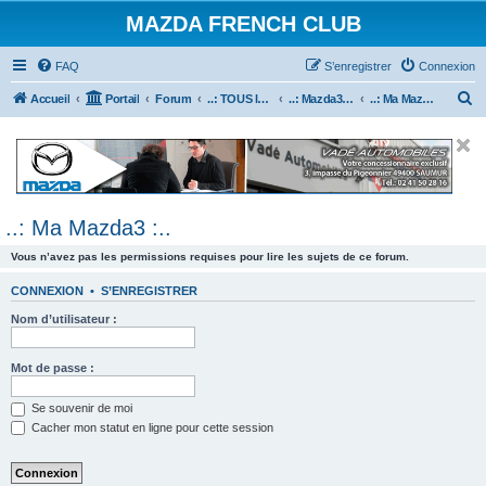
MAZDA FRENCH CLUB
FAQ
S’enregistrer
Connexion
R
Accueil
Portail
Forum
..: TOUS les Véhicules MAZDA :..
..: Mazda3 :..
..: Ma Mazda3 :..
e
c
h
e
..: Ma Mazda3 :..
r
c
Vous n’avez pas les permissions requises pour lire les sujets de ce forum.
h
CONNEXION
•
S’ENREGISTRER
e
Nom d’utilisateur :
r
Mot de passe :
Se souvenir de moi
Cacher mon statut en ligne pour cette session