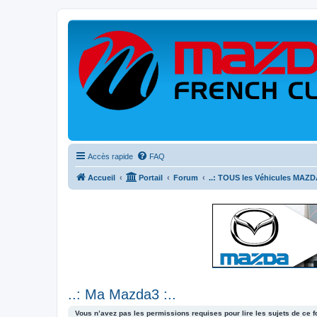
Accès rapide
FAQ
Accueil
Portail
Forum
..: TOUS les Véhicules MAZDA
..: Ma Mazda3 :..
Vous n’avez pas les permissions requises pour lire les sujets de ce 