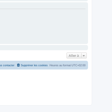
Aller à
s contacter
Supprimer les cookies
Heures au format
UTC+02:00