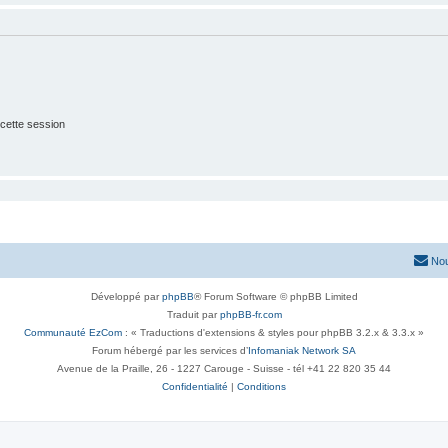
cette session
Nou
Développé par
phpBB
® Forum Software © phpBB Limited
Traduit par
phpBB-fr.com
Communauté EzCom
: « Traductions d'extensions & styles pour phpBB 3.2.x & 3.3.x »
Forum hébergé par les services d’
Infomaniak Network SA
Avenue de la Praille, 26 - 1227 Carouge - Suisse - tél +41 22 820 35 44
Confidentialité
|
Conditions