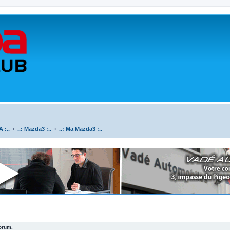
 :..
..: Mazda3 :..
..: Ma Mazda3 :..
forum.