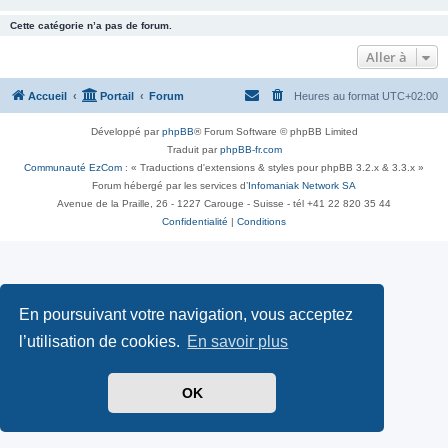
Cette catégorie n’a pas de forum.
Aller à
Accueil
Portail
Forum
Heures au format
UTC+02:00
Développé par
phpBB
® Forum Software © phpBB Limited
Traduit par
phpBB-fr.com
Communauté EzCom
: « Traductions d'extensions & styles pour phpBB 3.2.x & 3.3.x »
Forum hébergé par les services d’
Infomaniak Network SA
Avenue de la Praille, 26 - 1227 Carouge - Suisse - tél +41 22 820 35 44
Confidentialité
|
Conditions
En poursuivant votre navigation, vous acceptez
l’utilisation de cookies.
En savoir plus
OK