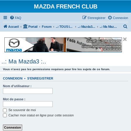
MAZDA FRENCH CLUB
FAQ
S’enregistrer
Connexion
R
Accueil
Portail
Forum
..: TOUS les Véhicules MAZDA :..
..: Mazda3 :..
..: Ma Mazda3 :..
e
c
h
e
..: Ma Mazda3 :..
r
c
Vous n’avez pas les permissions requises pour lire les sujets de ce forum.
h
CONNEXION
•
S’ENREGISTRER
e
Nom d’utilisateur :
r
Mot de passe :
Se souvenir de moi
Cacher mon statut en ligne pour cette session