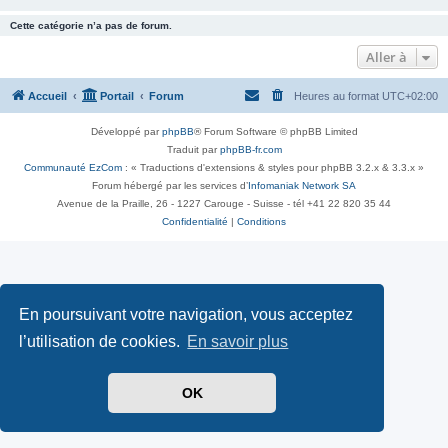
Cette catégorie n’a pas de forum.
Aller à
Accueil
Portail
Forum
Heures au format
UTC+02:00
Développé par
phpBB
® Forum Software © phpBB Limited
Traduit par
phpBB-fr.com
Communauté EzCom
: « Traductions d'extensions & styles pour phpBB 3.2.x & 3.3.x »
Forum hébergé par les services d’
Infomaniak Network SA
Avenue de la Praille, 26 - 1227 Carouge - Suisse - tél +41 22 820 35 44
Confidentialité
|
Conditions
En poursuivant votre navigation, vous acceptez
l’utilisation de cookies.
En savoir plus
OK