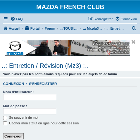
MAZDA FRENCH CLUB
FAQ
S’enregistrer
Connexion
R
Accueil
Portail
Forum
..: TOUS les Véhicules MAZDA :..
..: Mazda3 :..
..: Entretien / Révision (Mz3) :..
e
c
h
e
..: Entretien / Révision (Mz3) :..
r
c
Vous n’avez pas les permissions requises pour lire les sujets de ce forum.
h
CONNEXION
•
S’ENREGISTRER
e
Nom d’utilisateur :
r
Mot de passe :
Se souvenir de moi
Cacher mon statut en ligne pour cette session