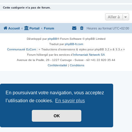
Cette catégorie n’a pas de forum.
Aller à
Accueil
Portail
Forum
Heures au format
UTC+02:00
Développé par
phpBB
® Forum Software © phpBB Limited
Traduit par
phpBB-fr.com
Communauté EzCom
: « Traductions d'extensions & styles pour phpBB 3.2.x & 3.3.x »
Forum hébergé par les services d’
Infomaniak Network SA
Avenue de la Praille, 26 - 1227 Carouge - Suisse - tél +41 22 820 35 44
Confidentialité
|
Conditions
En poursuivant votre navigation, vous acceptez
l’utilisation de cookies.
En savoir plus
OK