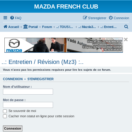
MAZDA FRENCH CLUB
FAQ
S’enregistrer
Connexion
R
Accueil
Portail
Forum
..: TOUS les Véhicules MAZDA :..
..: Mazda3 :..
..: Entretien / Révision (Mz3) :..
e
c
h
e
..: Entretien / Révision (Mz3) :..
r
c
Vous n’avez pas les permissions requises pour lire les sujets de ce forum.
h
CONNEXION
•
S’ENREGISTRER
e
Nom d’utilisateur :
r
Mot de passe :
Se souvenir de moi
Cacher mon statut en ligne pour cette session