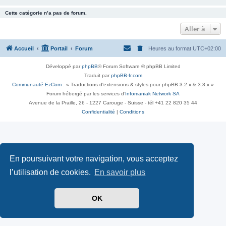
Cette catégorie n’a pas de forum.
Aller à
Accueil
Portail
Forum
Heures au format
UTC+02:00
Développé par
phpBB
® Forum Software © phpBB Limited
Traduit par
phpBB-fr.com
Communauté EzCom
: « Traductions d'extensions & styles pour phpBB 3.2.x & 3.3.x »
Forum hébergé par les services d’
Infomaniak Network SA
Avenue de la Praille, 26 - 1227 Carouge - Suisse - tél +41 22 820 35 44
Confidentialité
|
Conditions
En poursuivant votre navigation, vous acceptez
l’utilisation de cookies.
En savoir plus
OK