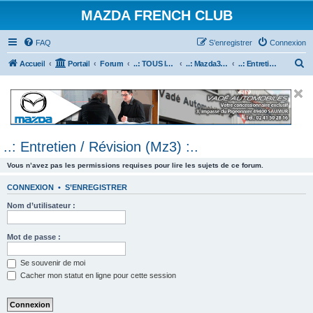
MAZDA FRENCH CLUB
FAQ
S’enregistrer
Connexion
R
Accueil
Portail
Forum
..: TOUS les Véhicules MAZDA :..
..: Mazda3 :..
..: Entretien / Révision (Mz3) :..
e
c
h
e
..: Entretien / Révision (Mz3) :..
r
c
Vous n’avez pas les permissions requises pour lire les sujets de ce forum.
h
CONNEXION
•
S’ENREGISTRER
e
Nom d’utilisateur :
r
Mot de passe :
Se souvenir de moi
Cacher mon statut en ligne pour cette session