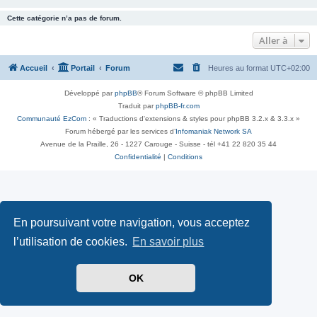
Cette catégorie n’a pas de forum.
Aller à
Accueil
Portail
Forum
Heures au format
UTC+02:00
Développé par
phpBB
® Forum Software © phpBB Limited
Traduit par
phpBB-fr.com
Communauté EzCom
: « Traductions d'extensions & styles pour phpBB 3.2.x & 3.3.x »
Forum hébergé par les services d’
Infomaniak Network SA
Avenue de la Praille, 26 - 1227 Carouge - Suisse - tél +41 22 820 35 44
Confidentialité
|
Conditions
En poursuivant votre navigation, vous acceptez
l’utilisation de cookies.
En savoir plus
OK