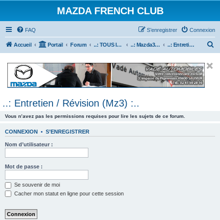
MAZDA FRENCH CLUB
FAQ
S’enregistrer
Connexion
R
Accueil
Portail
Forum
..: TOUS les Véhicules MAZDA :..
..: Mazda3 :..
..: Entretien / Révision (Mz3) :..
e
c
h
e
..: Entretien / Révision (Mz3) :..
r
c
Vous n’avez pas les permissions requises pour lire les sujets de ce forum.
h
CONNEXION
•
S’ENREGISTRER
e
Nom d’utilisateur :
r
Mot de passe :
Se souvenir de moi
Cacher mon statut en ligne pour cette session