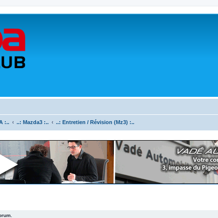
 :..
..: Mazda3 :..
..: Entretien / Révision (Mz3) :..
forum.