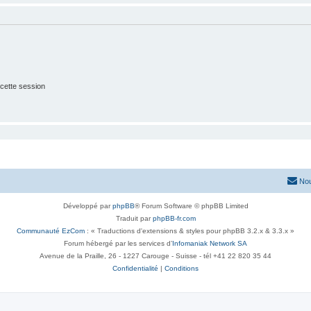
cette session
Nou
Développé par
phpBB
® Forum Software © phpBB Limited
Traduit par
phpBB-fr.com
Communauté EzCom
: « Traductions d'extensions & styles pour phpBB 3.2.x & 3.3.x »
Forum hébergé par les services d’
Infomaniak Network SA
Avenue de la Praille, 26 - 1227 Carouge - Suisse - tél +41 22 820 35 44
Confidentialité
|
Conditions