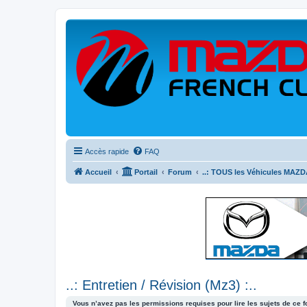
Accès rapide
FAQ
Accueil
Portail
Forum
..: TOUS les Véhicules MAZDA
..: Entretien / Révision (Mz3) :..
Vous n’avez pas les permissions requises pour lire les sujets de ce 