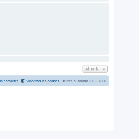
Aller à
s contacter
Supprimer les cookies
Heures au format
UTC+02:00