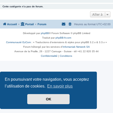
Cette catégorie n’a pas de forum.
Aller à
Accueil
Portail
Forum
Heures au format
UTC+02:00
Développé par
phpBB
® Forum Software © phpBB Limited
Traduit par
phpBB-fr.com
Communauté EzCom
: « Traductions d'extensions & styles pour phpBB 3.2.x & 3.3.x »
Forum hébergé par les services d’
Infomaniak Network SA
Avenue de la Praille, 26 - 1227 Carouge - Suisse - tél +41 22 820 35 44
Confidentialité
|
Conditions
En poursuivant votre navigation, vous acceptez
l’utilisation de cookies.
En savoir plus
OK