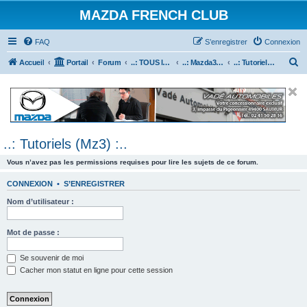
MAZDA FRENCH CLUB
FAQ
S’enregistrer
Connexion
R
Accueil
Portail
Forum
..: TOUS les Véhicules MAZDA :..
..: Mazda3 :..
..: Tutoriels (Mz3) :..
e
c
h
e
..: Tutoriels (Mz3) :..
r
c
Vous n’avez pas les permissions requises pour lire les sujets de ce forum.
h
CONNEXION
•
S’ENREGISTRER
e
Nom d’utilisateur :
r
Mot de passe :
Se souvenir de moi
Cacher mon statut en ligne pour cette session