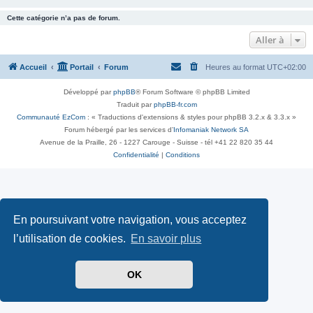
Cette catégorie n’a pas de forum.
Aller à
Accueil
Portail
Forum
Heures au format
UTC+02:00
Développé par
phpBB
® Forum Software © phpBB Limited
Traduit par
phpBB-fr.com
Communauté EzCom
: « Traductions d'extensions & styles pour phpBB 3.2.x & 3.3.x »
Forum hébergé par les services d’
Infomaniak Network SA
Avenue de la Praille, 26 - 1227 Carouge - Suisse - tél +41 22 820 35 44
Confidentialité
|
Conditions
En poursuivant votre navigation, vous acceptez
l’utilisation de cookies.
En savoir plus
OK