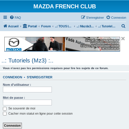
MAZDA FRENCH CLUB
FAQ
S’enregistrer
Connexion
R
Accueil
Portail
Forum
..: TOUS les Véhicules MAZDA :..
..: Mazda3 :..
..: Tutoriels (Mz3) :..
e
c
h
e
..: Tutoriels (Mz3) :..
r
c
Vous n’avez pas les permissions requises pour lire les sujets de ce forum.
h
CONNEXION
•
S’ENREGISTRER
e
Nom d’utilisateur :
r
Mot de passe :
Se souvenir de moi
Cacher mon statut en ligne pour cette session