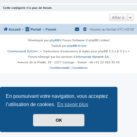
Cette catégorie n’a pas de forum.
Aller à
Accueil
Portail
Forum
Heures au format
UTC+02:00
Développé par
phpBB
® Forum Software © phpBB Limited
Traduit par
phpBB-fr.com
Communauté EzCom
: « Traductions d'extensions & styles pour phpBB 3.2.x & 3.3.x »
Forum hébergé par les services d’
Infomaniak Network SA
Avenue de la Praille, 26 - 1227 Carouge - Suisse - tél +41 22 820 35 44
Confidentialité
|
Conditions
En poursuivant votre navigation, vous acceptez
l’utilisation de cookies.
En savoir plus
OK