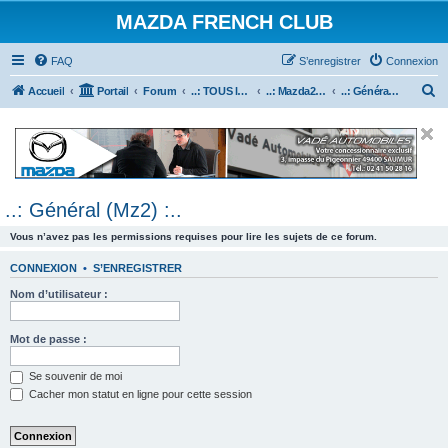
MAZDA FRENCH CLUB
FAQ
S’enregistrer
Connexion
R
Accueil
Portail
Forum
..: TOUS les Véhicules MAZDA :..
..: Mazda2 :..
..: Général (Mz2) :..
e
c
h
e
..: Général (Mz2) :..
r
c
Vous n’avez pas les permissions requises pour lire les sujets de ce forum.
h
CONNEXION
•
S’ENREGISTRER
e
Nom d’utilisateur :
r
Mot de passe :
Se souvenir de moi
Cacher mon statut en ligne pour cette session