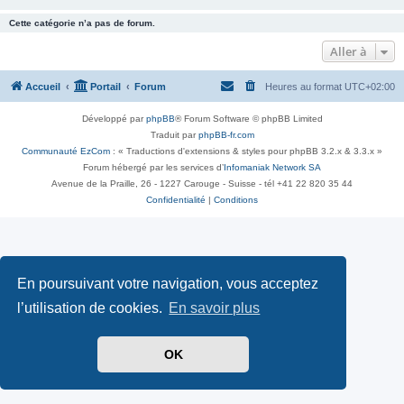
Cette catégorie n’a pas de forum.
Aller à
Accueil
Portail
Forum
Heures au format
UTC+02:00
Développé par
phpBB
® Forum Software © phpBB Limited
Traduit par
phpBB-fr.com
Communauté EzCom
: « Traductions d'extensions & styles pour phpBB 3.2.x & 3.3.x »
Forum hébergé par les services d’
Infomaniak Network SA
Avenue de la Praille, 26 - 1227 Carouge - Suisse - tél +41 22 820 35 44
Confidentialité
|
Conditions
En poursuivant votre navigation, vous acceptez
l’utilisation de cookies.
En savoir plus
OK