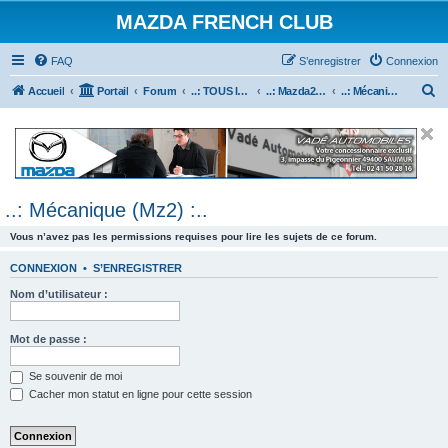
MAZDA FRENCH CLUB
FAQ
S’enregistrer
Connexion
R
Accueil
Portail
Forum
..: TOUS les Véhicules MAZDA :..
..: Mazda2 :..
..: Mécanique (Mz2) :..
e
c
h
e
..: Mécanique (Mz2) :..
r
c
Vous n’avez pas les permissions requises pour lire les sujets de ce forum.
h
CONNEXION
•
S’ENREGISTRER
e
Nom d’utilisateur :
r
Mot de passe :
Se souvenir de moi
Cacher mon statut en ligne pour cette session