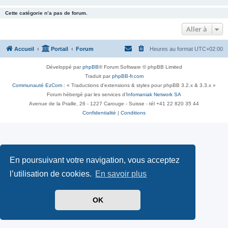
Cette catégorie n’a pas de forum.
Aller à
Accueil
Portail
Forum
Heures au format
UTC+02:00
Développé par
phpBB
® Forum Software © phpBB Limited
Traduit par
phpBB-fr.com
Communauté EzCom
: « Traductions d'extensions & styles pour phpBB 3.2.x & 3.3.x »
Forum hébergé par les services d’
Infomaniak Network SA
Avenue de la Praille, 26 - 1227 Carouge - Suisse - tél +41 22 820 35 44
Confidentialité
|
Conditions
En poursuivant votre navigation, vous acceptez
l’utilisation de cookies.
En savoir plus
OK