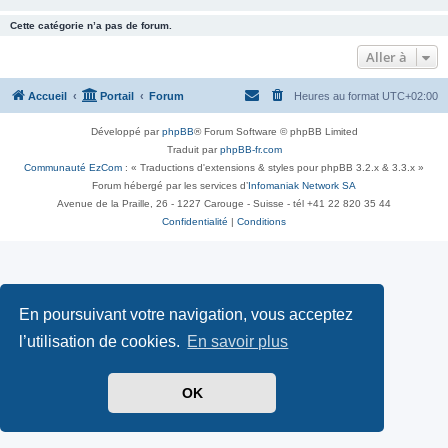
Cette catégorie n’a pas de forum.
Aller à
Accueil
Portail
Forum
Heures au format
UTC+02:00
Développé par
phpBB
® Forum Software © phpBB Limited
Traduit par
phpBB-fr.com
Communauté EzCom
: « Traductions d'extensions & styles pour phpBB 3.2.x & 3.3.x »
Forum hébergé par les services d’
Infomaniak Network SA
Avenue de la Praille, 26 - 1227 Carouge - Suisse - tél +41 22 820 35 44
Confidentialité
|
Conditions
En poursuivant votre navigation, vous acceptez
l’utilisation de cookies.
En savoir plus
OK