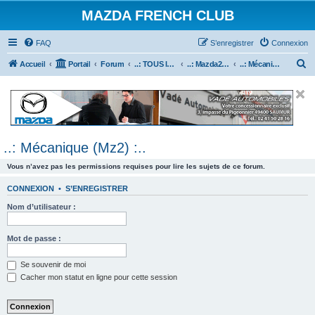
MAZDA FRENCH CLUB
FAQ
S’enregistrer
Connexion
R
Accueil
Portail
Forum
..: TOUS les Véhicules MAZDA :..
..: Mazda2 :..
..: Mécanique (Mz2) :..
e
c
h
e
..: Mécanique (Mz2) :..
r
c
Vous n’avez pas les permissions requises pour lire les sujets de ce forum.
h
CONNEXION
•
S’ENREGISTRER
e
Nom d’utilisateur :
r
Mot de passe :
Se souvenir de moi
Cacher mon statut en ligne pour cette session