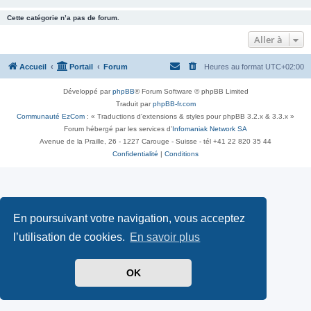
Cette catégorie n’a pas de forum.
Aller à
Accueil
Portail
Forum
Heures au format
UTC+02:00
Développé par
phpBB
® Forum Software © phpBB Limited
Traduit par
phpBB-fr.com
Communauté EzCom
: « Traductions d'extensions & styles pour phpBB 3.2.x & 3.3.x »
Forum hébergé par les services d’
Infomaniak Network SA
Avenue de la Praille, 26 - 1227 Carouge - Suisse - tél +41 22 820 35 44
Confidentialité
|
Conditions
En poursuivant votre navigation, vous acceptez
l’utilisation de cookies.
En savoir plus
OK