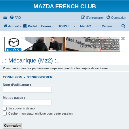
MAZDA FRENCH CLUB
FAQ
S’enregistrer
Connexion
R
Accueil
Portail
Forum
..: TOUS les Véhicules MAZDA :..
..: Mazda2 :..
..: Mécanique (Mz2) :..
e
c
h
e
..: Mécanique (Mz2) :..
r
c
Vous n’avez pas les permissions requises pour lire les sujets de ce forum.
h
CONNEXION
•
S’ENREGISTRER
e
Nom d’utilisateur :
r
Mot de passe :
Se souvenir de moi
Cacher mon statut en ligne pour cette session