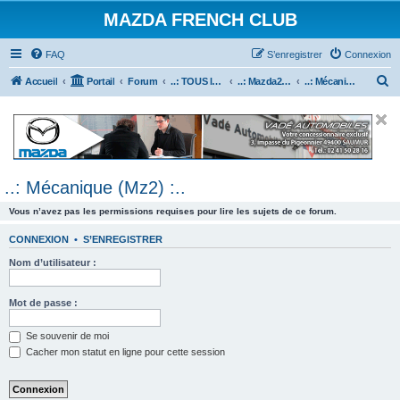
MAZDA FRENCH CLUB
FAQ
S’enregistrer
Connexion
R
Accueil
Portail
Forum
..: TOUS les Véhicules MAZDA :..
..: Mazda2 :..
..: Mécanique (Mz2) :..
e
c
h
e
..: Mécanique (Mz2) :..
r
c
Vous n’avez pas les permissions requises pour lire les sujets de ce forum.
h
CONNEXION
•
S’ENREGISTRER
e
Nom d’utilisateur :
r
Mot de passe :
Se souvenir de moi
Cacher mon statut en ligne pour cette session