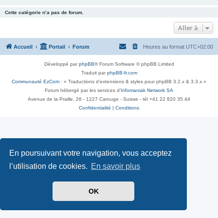
Cette catégorie n’a pas de forum.
Aller à
Accueil
Portail
Forum
Heures au format
UTC+02:00
Développé par
phpBB
® Forum Software © phpBB Limited
Traduit par
phpBB-fr.com
Communauté EzCom
: « Traductions d'extensions & styles pour phpBB 3.2.x & 3.3.x »
Forum hébergé par les services d’
Infomaniak Network SA
Avenue de la Praille, 26 - 1227 Carouge - Suisse - tél +41 22 820 35 44
Confidentialité
|
Conditions
En poursuivant votre navigation, vous acceptez
l’utilisation de cookies.
En savoir plus
OK