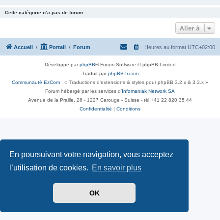
Cette catégorie n’a pas de forum.
Aller à
Accueil
Portail
Forum
Heures au format
UTC+02:00
Développé par
phpBB
® Forum Software © phpBB Limited
Traduit par
phpBB-fr.com
Communauté EzCom
: « Traductions d'extensions & styles pour phpBB 3.2.x & 3.3.x »
Forum hébergé par les services d’
Infomaniak Network SA
Avenue de la Praille, 26 - 1227 Carouge - Suisse - tél +41 22 820 35 44
Confidentialité
|
Conditions
En poursuivant votre navigation, vous acceptez
l’utilisation de cookies.
En savoir plus
OK