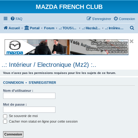
MAZDA FRENCH CLUB
FAQ
S’enregistrer
Connexion
R
Accueil
Portail
Forum
..: TOUS les Véhicules MAZDA :..
..: Mazda2 :..
..: Intérieur / Electronique (Mz2) :..
e
c
h
e
..: Intérieur / Electronique (Mz2) :..
r
c
Vous n’avez pas les permissions requises pour lire les sujets de ce forum.
h
CONNEXION
•
S’ENREGISTRER
e
Nom d’utilisateur :
r
Mot de passe :
Se souvenir de moi
Cacher mon statut en ligne pour cette session