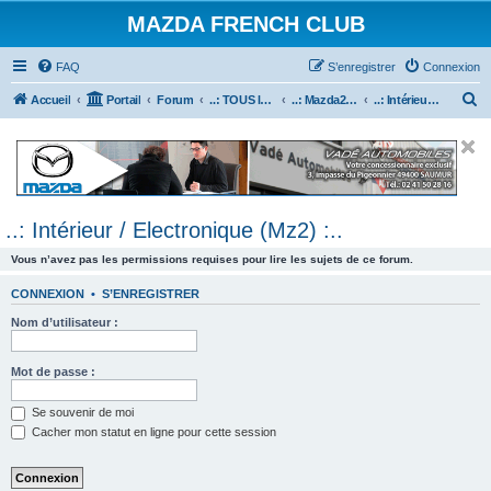
MAZDA FRENCH CLUB
FAQ
S’enregistrer
Connexion
R
Accueil
Portail
Forum
..: TOUS les Véhicules MAZDA :..
..: Mazda2 :..
..: Intérieur / Electronique (Mz2) :..
e
c
h
e
..: Intérieur / Electronique (Mz2) :..
r
c
Vous n’avez pas les permissions requises pour lire les sujets de ce forum.
h
CONNEXION
•
S’ENREGISTRER
e
Nom d’utilisateur :
r
Mot de passe :
Se souvenir de moi
Cacher mon statut en ligne pour cette session