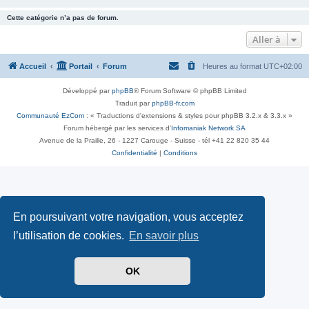
Cette catégorie n’a pas de forum.
Aller à
Accueil
Portail
Forum
Heures au format
UTC+02:00
Développé par
phpBB
® Forum Software © phpBB Limited
Traduit par
phpBB-fr.com
Communauté EzCom
: « Traductions d'extensions & styles pour phpBB 3.2.x & 3.3.x »
Forum hébergé par les services d’
Infomaniak Network SA
Avenue de la Praille, 26 - 1227 Carouge - Suisse - tél +41 22 820 35 44
Confidentialité
|
Conditions
En poursuivant votre navigation, vous acceptez
l’utilisation de cookies.
En savoir plus
OK